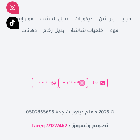
مرايا
بارتشن
ديكورات
بديل الخشب
فوم إستيل
فوم
خلفيات شاشة
بديل رخام
دهانات
جوال
إنستقرام
واتساب
© 2026 معلم ديكورات جدة 0502865696
تصميم وتسويق :
Tareq 771277462