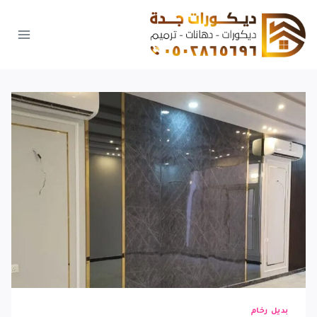
لتجاوز
لى
لمحتوى
بديل رخام