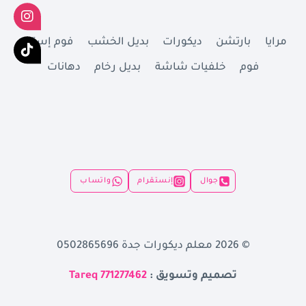
مرايا
بارتشن
ديكورات
بديل الخشب
فوم إستيل
فوم
خلفيات شاشة
بديل رخام
دهانات
جوال
إنستقرام
واتساب
© 2026 معلم ديكورات جدة 0502865696
تصميم وتسويق :
Tareq 771277462