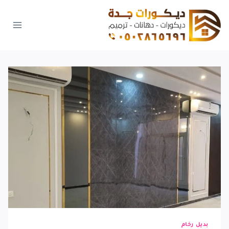
لتجاوز
لى
لمحتوى
بديل رخام