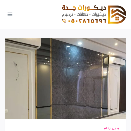
لتجاوز
لى
لمحتوى
بديل رخام