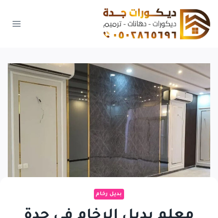
لتجاوز
لى
لمحتوى
بديل رخام
معلم بديل الرخام في جدة